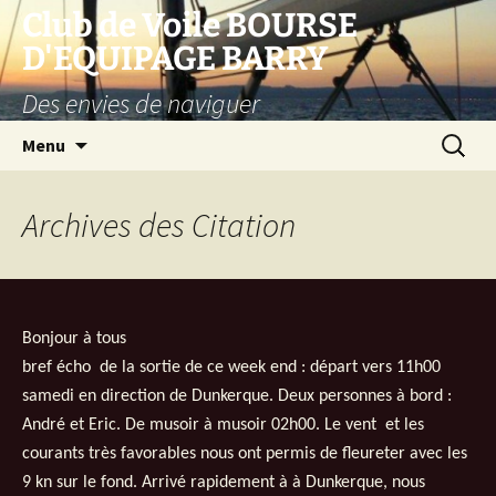
Club de Voile BOURSE
D'EQUIPAGE BARRY
Des envies de naviguer
Aller
Recherc
Menu
au
contenu
Archives des
Citation
Bonjour à tous
bref écho de la sortie de ce week end : départ vers 11h00
samedi en direction de Dunkerque. Deux personnes à bord :
André et Eric. De musoir à musoir 02h00. Le vent et les
courants très favorables nous ont permis de fleureter avec les
9 kn sur le fond. Arrivé rapidement à à Dunkerque, nous