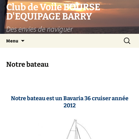
Club de Voile BOURSE
D'EQUIPAGE BARRY
Des envies de naviguer
Aller
Recherc
Menu
au
contenu
Notre bateau
Notre bateau est un Bavaria 36 cruiser année
2012