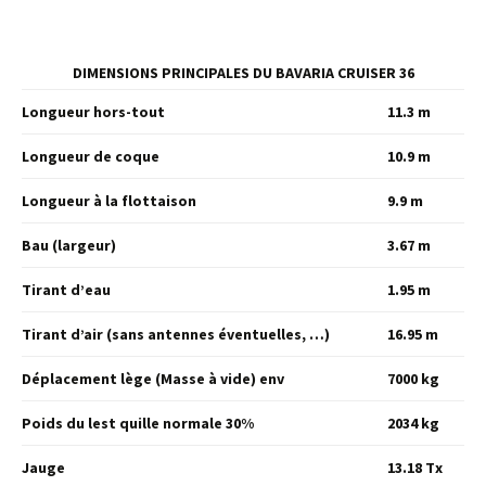
DIMENSIONS PRINCIPALES DU BAVARIA CRUISER 36
Longueur hors-tout
11.3 m
Longueur de coque
10.9 m
Longueur à la flottaison
9.9 m
Bau (largeur)
3.67 m
Tirant d’eau
1.95 m
Tirant d’air (sans antennes éventuelles, …)
16.95 m
Déplacement lège (Masse à vide) env
7000 kg
Poids du lest quille normale 30%
2034 kg
Jauge
13.18 Tx