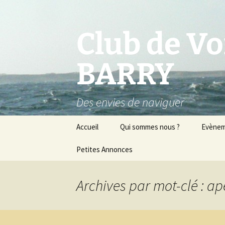
Club de V
BARRY
Des envies de naviguer
Aller
Accueil
Qui sommes nous ?
Evène
au
contenu
Petites Annonces
Les membres du conseil
d’administration
Notre bateau
Archives par mot-clé : ap
Règlement d’ordre
intérieur