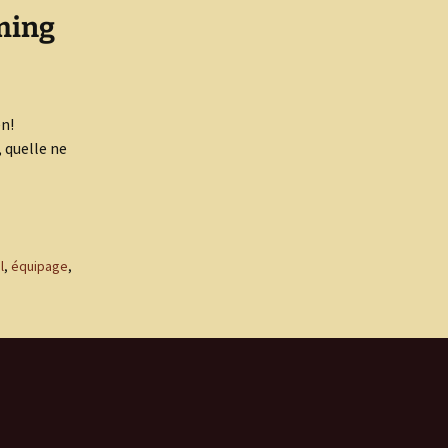
iming
n!
 quelle ne
l’apéro !
l
,
équipage
,