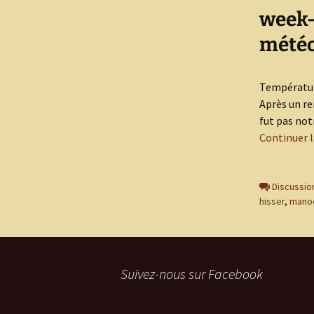
week-e
météo 
Température
Après un re
fut pas notr
Continuer l
Discussion
hisser
,
mano
Suivez-nous sur Facebook