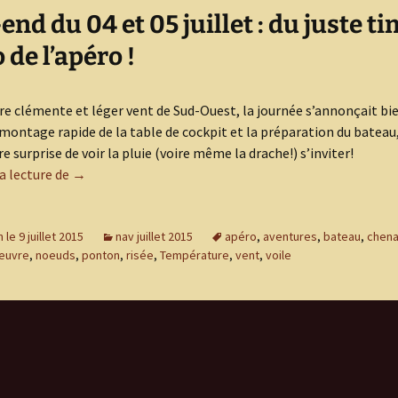
nd du 04 et 05 juillet : du juste t
de l’apéro !
 clémente et léger vent de Sud-Ouest, la journée s’annonçait bie
montage rapide de la table de cockpit et la préparation du bateau,
e surprise de voir la pluie (voire même la drache!) s’inviter!
week-end du 04 et 05 juillet : du juste timing météo de 
a lecture de
→
 le 9 juillet 2015
nav juillet 2015
apéro
,
aventures
,
bateau
,
chena
euvre
,
noeuds
,
ponton
,
risée
,
Température
,
vent
,
voile