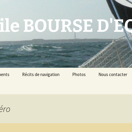
oile BOURSE D'
ments
Récits de navigation
Photos
Nous contacter
éro