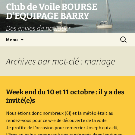
Club de Voile BOURSE
D'EQUIPAGE BARRY
Des envies de naviguer
Aller
Recherc
Menu
au
contenu
Archives par mot-clé : mariage
Week end du 10 et 11 octobre : il y a des
invité(e)s
Nous étions donc nombreux (6!) et la météo était au
rendez-vous pour ce w-e de découverte de la voile.
Je profite de l’occasion pour remercier Joseph qui a dû,
l’âme en peine, renoncer à une randonnée dans les dunes