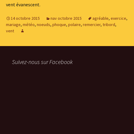
vent évanescent.
14 octobre 2015
nav octobre 2015
agréable
,
exercice
,
mariage
,
météo
,
noeuds
,
phoque
,
polaire
,
remercier
,
tribord
,
vent
Suivez-nous sur Facebook