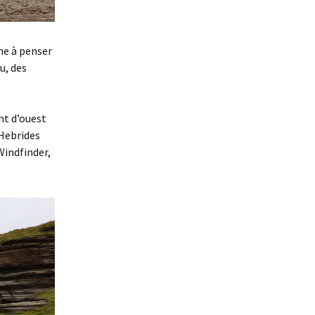
ne à penser
u, des
nt d’ouest
 Hebrides
Windfinder,