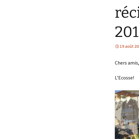
réc
201
19 août 2
Chers amis
L’Ecosse!