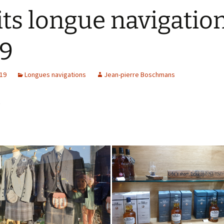
its longue navigatio
9
019
Longues navigations
Jean-pierre Boschmans
,