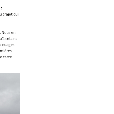
et
u trajet qui
t. Nous en
u’à cela ne
es nuages
umières
e carte