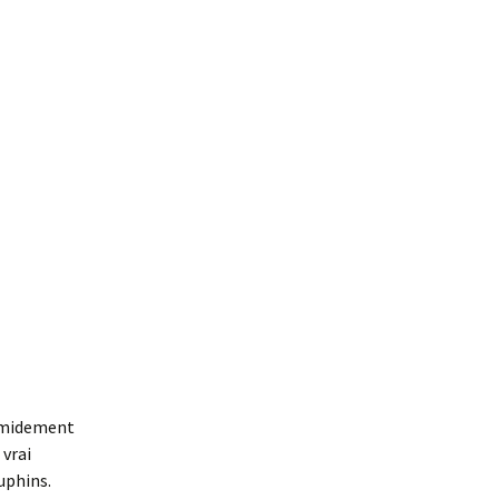
timidement
 vrai
uphins.