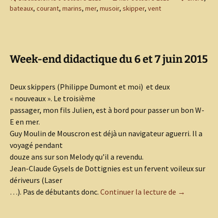
bateaux
,
courant
,
marins
,
mer
,
musoir
,
skipper
,
vent
Week-end didactique du 6 et 7 juin 2015
Deux skippers (Philippe Dumont et moi) et deux
« nouveaux ». Le troisième
passager, mon fils Julien, est à bord pour passer un bon W-
E en mer.
Guy Moulin de Mouscron est déjà un navigateur aguerri. Il a
voyagé pendant
douze ans sur son Melody qu’il a revendu.
Jean-Claude Gysels de Dottignies est un fervent voileux sur
dériveurs (Laser
Week-end did
…). Pas de débutants donc.
Continuer la lecture de
→