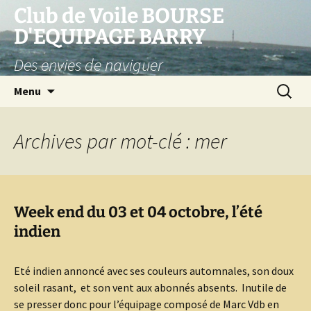
Club de Voile BOURSE
D'EQUIPAGE BARRY
Des envies de naviguer
Aller
Recherc
Menu
au
contenu
Archives par mot-clé : mer
Week end du 03 et 04 octobre, l’été
indien
Eté indien annoncé avec ses couleurs automnales, son doux
soleil rasant, et son vent aux abonnés absents. Inutile de
se presser donc pour l’équipage composé de Marc Vdb en