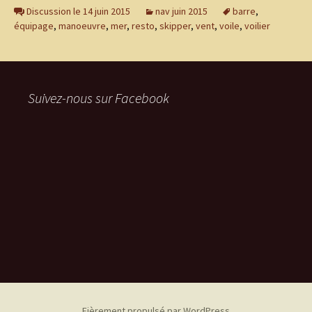
Discussion le 14 juin 2015
nav juin 2015
barre
,
équipage
,
manoeuvre
,
mer
,
resto
,
skipper
,
vent
,
voile
,
voilier
Suivez-nous sur Facebook
Fièrement propulsé par WordPress